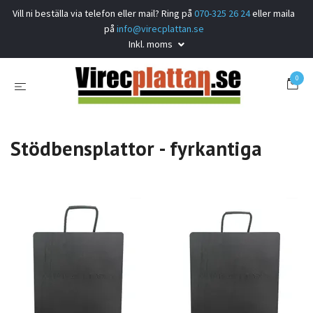
Vill ni beställa via telefon eller mail? Ring på
070-325 26 24
eller maila
på
info@virecplattan.se
Inkl. moms
0
Stödbensplattor - fyrkantiga