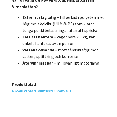
Varför välja UHMW-PE-stödbensplatta från
Virecplattan?
Extremt slagtålig
– tillverkad i polyeten med
hög molekylvikt (UHMW-PE) som klarar
tunga punktbelastningar utan att spricka
Lätt att hantera
– väger bara 2,8 kg, kan
enkelt hanteras av en person
Vattenavvisande
– motståndskraftig mot
vatten, splittring och korrosion
Återvinningsbar
– miljövänligt materialval
Produktblad
:
Produktblad 300x300x30mm GB