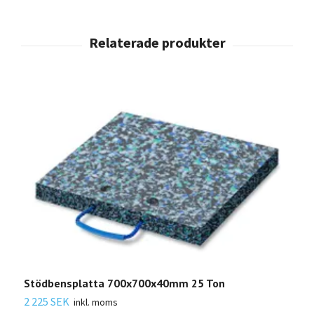
Stödbensplatta 700x700x40mm 25 Ton
S
2 225 SEK
inkl. moms
Sl