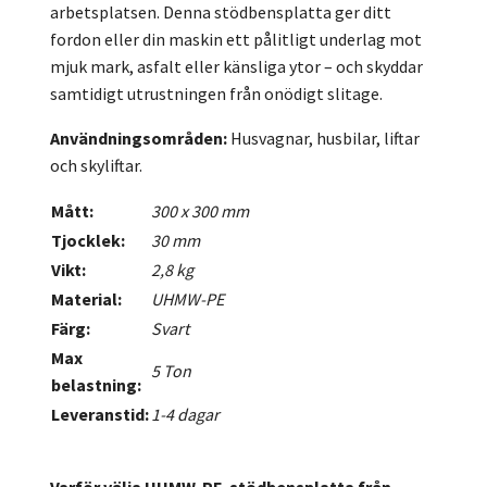
arbetsplatsen. Denna stödbensplatta ger ditt
fordon eller din maskin ett pålitligt underlag mot
mjuk mark, asfalt eller känsliga ytor – och skyddar
samtidigt utrustningen från onödigt slitage.
Användningsområden:
Husvagnar, husbilar, liftar
och skyliftar.
Mått:
300 x 300 mm
Tjocklek:
30 mm
Vikt:
2,8 kg
Material:
UHMW-PE
Färg:
Svart
Max
5 Ton
belastning:
Leveranstid:
1-4 dagar