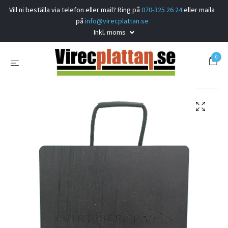
Vill ni beställa via telefon eller mail? Ring på
070-325 26 24
eller maila
på
info@virecplattan.se
Inkl. moms
0