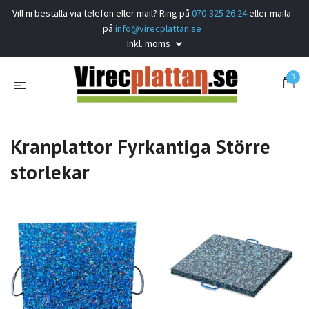
Vill ni beställa via telefon eller mail? Ring på
070-325 26 24
eller maila
på
info@virecplattan.se
Inkl. moms
0
Kranplattor Fyrkantiga Större
storlekar