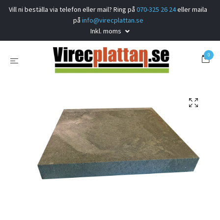
Vill ni beställa via telefon eller mail? Ring på
070-325 26 24
eller maila
på
info@virecplattan.se
Inkl. moms
0