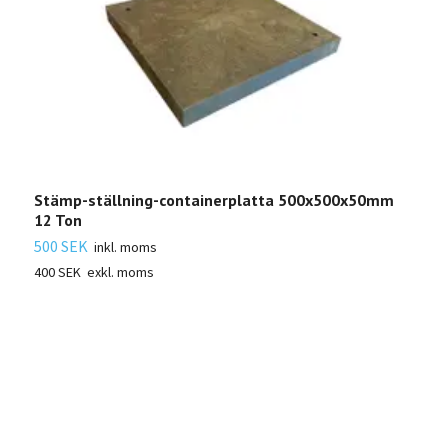
Stämp-ställning-containerplatta 500x500x50mm
S
12 Ton
T
500 SEK
3
inkl. moms
400 SEK
exkl. moms
2