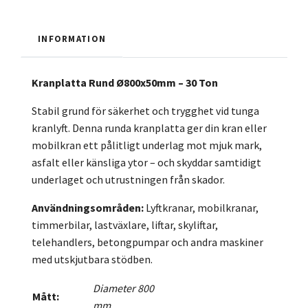
INFORMATION
Kranplatta Rund Ø800x50mm – 30 Ton
Stabil grund för säkerhet och trygghet vid tunga
kranlyft. Denna runda kranplatta ger din kran eller
mobilkran ett pålitligt underlag mot mjuk mark,
asfalt eller känsliga ytor – och skyddar samtidigt
underlaget och utrustningen från skador.
Användningsområden:
Lyftkranar, mobilkranar,
timmerbilar, lastväxlare, liftar, skyliftar,
telehandlers, betongpumpar och andra maskiner
med utskjutbara stödben.
Diameter 800
Mått:
mm