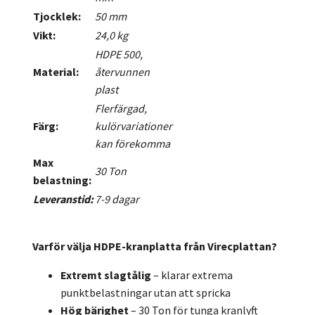
Tjocklek:
50 mm
Vikt:
24,0 kg
HDPE 500,
Material:
återvunnen
plast
Flerfärgad,
Färg:
kulörvariationer
kan förekomma
Max
30 Ton
belastning:
Leveranstid:
7-9 dagar
Varför välja HDPE-kranplatta från Virecplattan?
Extremt slagtålig
– klarar extrema
punktbelastningar utan att spricka
Hög bärighet
– 30 Ton för tunga kranlyft