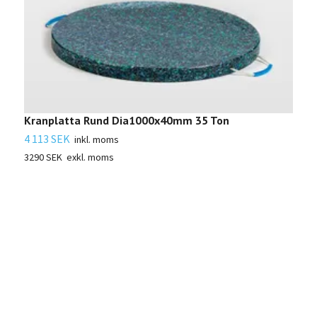
Kranplatta Rund Dia1000x40mm 35 Ton
K
4 113 SEK
4
inkl. moms
3290 SEK
exkl. moms
3