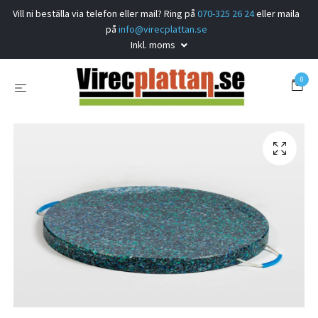
Vill ni beställa via telefon eller mail? Ring på
070-325 26 24
eller maila
på
info@virecplattan.se
Inkl. moms
0